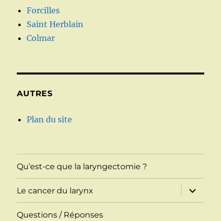
Forcilles
Saint Herblain
Colmar
AUTRES
Plan du site
Qu’est-ce que la laryngectomie ?
ouvrir
Le cancer du larynx
le
sous-
menu
Questions / Réponses