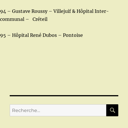
94 – Gustave Roussy – Villejuif & Hôpital Inter-
communal – Créteil
95 – Hôpital René Dubos – Pontoise
RE
Recherche
pour :