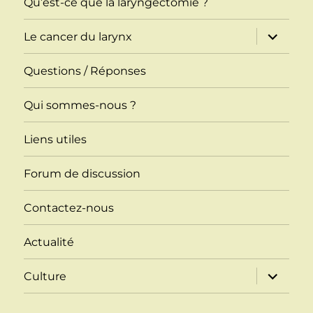
Qu’est-ce que la laryngectomie ?
ouvrir
Le cancer du larynx
le
sous-
menu
Questions / Réponses
Qui sommes-nous ?
Liens utiles
Forum de discussion
Contactez-nous
Actualité
ouvrir
Culture
le
sous-
menu