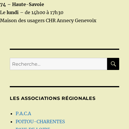
74 – Haute-Savoie
Le
lundi
– de 14h00 à 17h30
Maison des usagers CHR Annecy Genevoix
RE
Recherche
pour :
LES ASSOCIATIONS RÉGIONALES
P.A.C.A
POITOU-CHARENTES