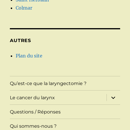
Colmar
AUTRES
Plan du site
Qu’est-ce que la laryngectomie ?
ouvrir
Le cancer du larynx
le
sous-
menu
Questions / Réponses
Qui sommes-nous ?