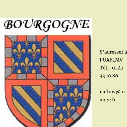
S’adresser à
l’UAFLMV
Tél. : 01 42
33 16 86
uaflmv@or
ange.fr