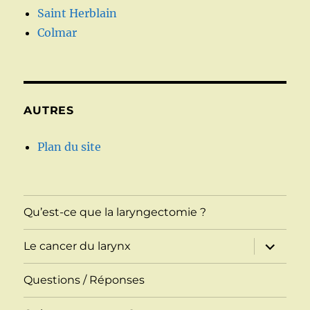
Saint Herblain
Colmar
AUTRES
Plan du site
Qu’est-ce que la laryngectomie ?
ouvrir
Le cancer du larynx
le
sous-
menu
Questions / Réponses