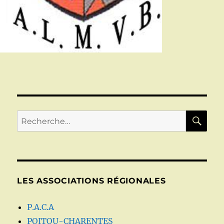
RE
Recherche
pour :
LES ASSOCIATIONS RÉGIONALES
P.A.C.A
POITOU-CHARENTES