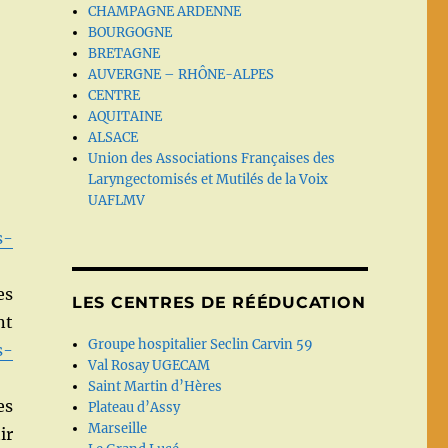
CHAMPAGNE ARDENNE
BOURGOGNE
BRETAGNE
AUVERGNE – RHÔNE-ALPES
CENTRE
AQUITAINE
ALSACE
Union des Associations Françaises des
Laryngectomisés et Mutilés de la Voix
UAFLMV
s-
es
LES CENTRES DE RÉÉDUCATION
nt
Groupe hospitalier Seclin Carvin 59
s-
Val Rosay UGECAM
Saint Martin d’Hères
es
Plateau d’Assy
Marseille
ir