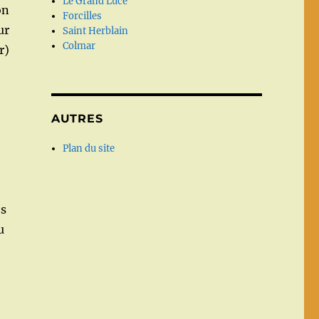
Le Grand Lucé
on
Forcilles
ur
Saint Herblain
Colmar
r)
AUTRES
Plan du site
es
u