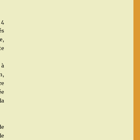
 4
és
e,
te
 à
n,
re
ée
la
de
le