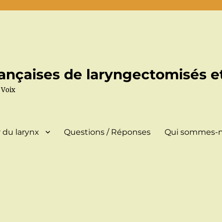
ançaises de laryngectomisés et
 Voix
 du larynx
Questions / Réponses
Qui sommes-n