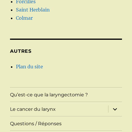
Forcilles
Saint Herblain
Colmar
AUTRES
Plan du site
Qu’est-ce que la laryngectomie ?
ouvrir
Le cancer du larynx
le
sous-
menu
Questions / Réponses