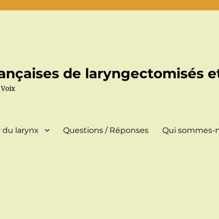
ançaises de laryngectomisés et
 Voix
 du larynx
Questions / Réponses
Qui sommes-n