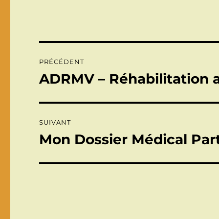
Navigation
PRÉCÉDENT
de
ADRMV – Réhabilitation a
Publication
précédente :
l’article
SUIVANT
Mon Dossier Médical Par
Publication
suivante :