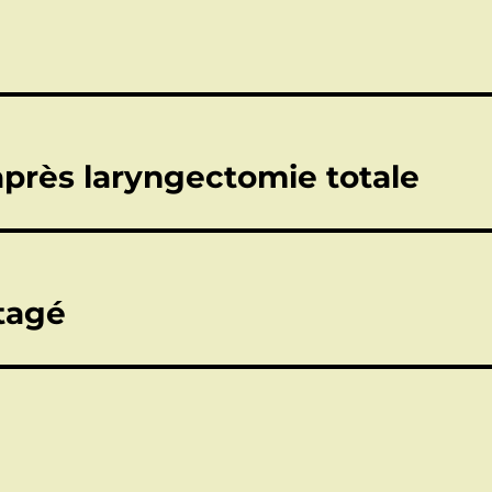
près laryngectomie totale
tagé