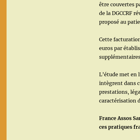
être couvertes p
de la DGCCRF rév
proposé au patien
Cette facturati
euros par établi
supplémentaires 
L’étude met en l
intègrent dans c
prestations, léga
caractérisation d
France Assos Sa
ces pratiques fr