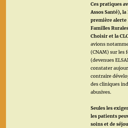
Ces pratiques av
Assos Santé), la
première alerte
Familles Rurale
Choisir et la C
avions notamment
(CNAM) sur les f
(devenues ELSAN)
constater aujour
contraire dévelo
des cliniques in
abusives.
Seules les exig
les patients peu
soins et de séjou