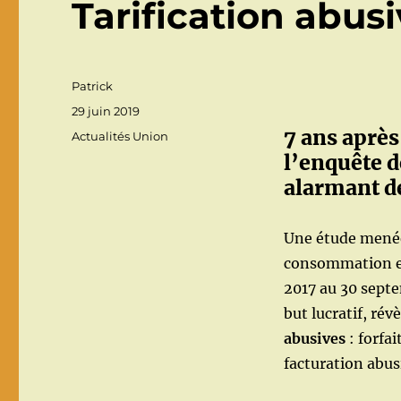
Tarification abus
Auteur
Patrick
Publié
29 juin 2019
le
7 ans après
Catégories
Actualités Union
l’enquête 
alarmant de
Une étude menée 
consommation et 
2017 au 30 septe
but lucratif, rév
abusives
: forfa
facturation abus