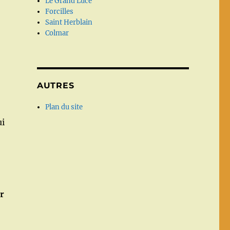
Le Grand Lucé
Forcilles
Saint Herblain
Colmar
AUTRES
Plan du site
ui
r