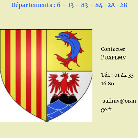
Départements : 6 – 13 – 83 – 84 -2A -2B
Contacter
l’UAFLMV
Tél. : 01 42 33
16 86
uaflmv@oran
ge.fr