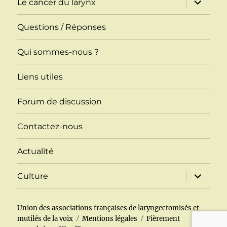
Le cancer du larynx
le
sous-
menu
Questions / Réponses
Qui sommes-nous ?
Liens utiles
Forum de discussion
Contactez-nous
Actualité
ouvrir
Culture
le
sous-
menu
Union des associations françaises de laryngectomisés et
mutilés de la voix
Mentions légales
Fièrement