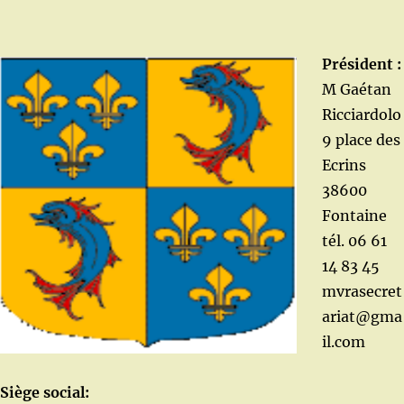
Président :
M Gaétan
Ricciardolo
9 place des
Ecrins
38600
Fontaine
tél. 06 61
14 83 45
mvrasecret
ariat@gma
il.com
Siège social: