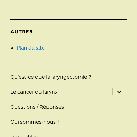
AUTRES
Plan du site
Qu’est-ce que la laryngectomie ?
ouvrir
Le cancer du larynx
le
sous-
menu
Questions / Réponses
Qui sommes-nous ?
Liens utiles